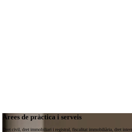
Àrees de pràctica i serveis
Dret civil, dret immobiliari i registral, fiscalitat immobiliària, dret in